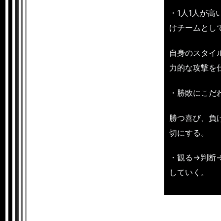
・1人1人が
けチームとし
自身のスタイ
力的な攻撃を
・勝敗にこだ
勝つ喜び、負
切にする。
・観る→判断
していく。