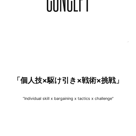
「個人技×駆け引き×戦術×挑戦」
“Individual skill x bargaining x tactics x challenge"