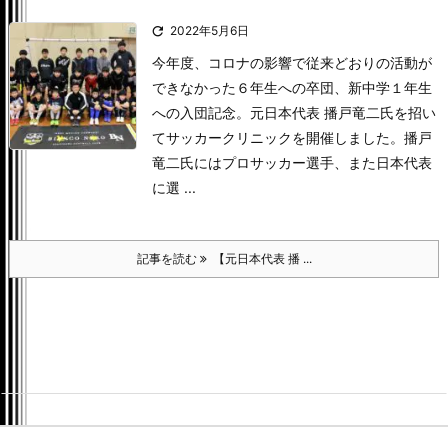

2022年5月6日
今年度、コロナの影響で従来どおりの活動が
できなかった６年生への卒団、新中学１年生
への入団記念。
元日本代表 播戸竜二氏を招い
てサッカークリニックを開催しました。
播戸
竜二氏にはプロサッカー選手、また日本代表
に選 ...
記事を読む
【元日本代表 播 ...