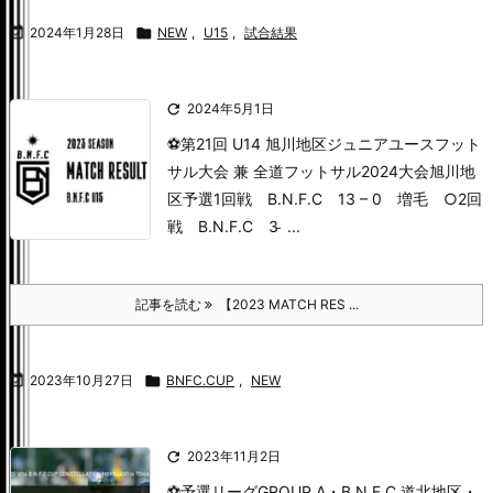

2024年1月28日

NEW
,
U15
,
試合結果

2024年5月1日
⚽️第21回 U14 旭川地区ジュニアユースフット
サル大会 兼 全道フットサル2024大会旭川地
区予選
1回戦 B.N.F.C 13 – 0 増毛 ○
2回
戦 B.N.F.C 3 ̵ ...
記事を読む
【2023 MATCH RES ...

2023年10月27日

BNFC.CUP
,
NEW

2023年11月2日
⚽️予選リーグ
GROUP A
・B.N.F.C 道北地区
・