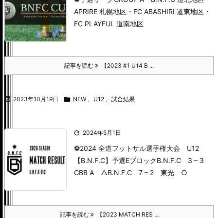
APRIRE 札幌地区
・FC ABASHIRI 道東地区
・
FC PLAYFUL 道南地区
記事を読む
【2023 #1 U14 B ...

2023年10月19日

NEW
,
U12
,
試合結果

2024年5月1日
⚽2024 全道フットサル選手権大会 U12
【B.N.F.C】
予選Eブロック
B.N.F.C 3 – 3
GBB A △
B.N.F.C 7 – 2 東光 ○
記事を読む
【2023 MATCH RES ...