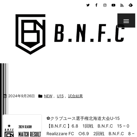



2024年9月26日

NEW
,
U15
,
試合結果
⚽クラブユース選手権北海道大会U-15
【B.N.F.C 】
6.8 1回戦 B.N.F.C 15 – 0
Realizzare FC ○
6.9 2回戦 B.N.F.C 8 –